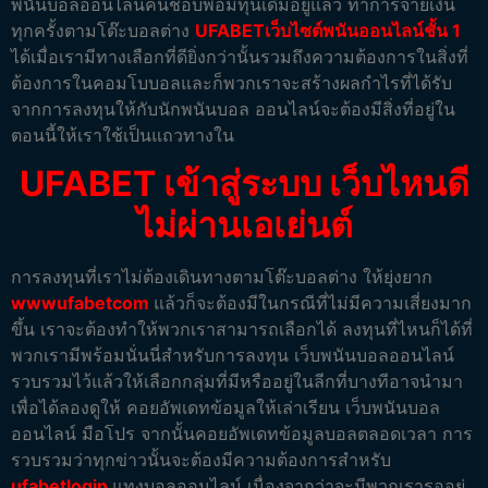
พนันบอลออนไลน์คนชอบพอมีทุนเดิมอยู่แล้ว ทำการจ่ายเงิน
ทุกครั้งตามโต๊ะบอลต่าง
UFABETเว็บไซต์พนันออนไลน์ชั้น 1
ได้เมื่อเรามีทางเลือกที่ดียิ่งกว่านั้นรวมถึงความต้องการในสิ่งที่
ต้องการในคอมโบบอลและก็พวกเราจะสร้างผลกำไรที่ได้รับ
จากการลงทุนให้กับนักพนันบอล ออนไลน์จะต้องมีสิ่งที่อยู่ใน
ตอนนี้ให้เราใช้เป็นแถวทางใน
UFABET เข้าสู่ระบบ เว็บไหนดี
ไม่ผ่านเอเย่นต์
การลงทุนที่เราไม่ต้องเดินทางตามโต๊ะบอลต่าง ให้ยุ่งยาก
wwwufabetcom
แล้วก็จะต้องมีในกรณีที่ไม่มีความเสี่ยงมาก
ขึ้น เราจะต้องทำให้พวกเราสามารถเลือกได้ ลงทุนที่ไหนก็ได้ที่
พวกเรามีพร้อมนั่นนี่สำหรับการลงทุน เว็บพนันบอลออนไลน์
รวบรวมไว้แล้วให้เลือกกลุ่มที่มีหรืออยู่ในลีกที่บางทีอาจนำมา
เพื่อได้ลองดูให้ คอยอัพเดทข้อมูลให้เล่าเรียน เว็บพนันบอล
ออนไลน์ มือโปร จากนั้นคอยอัพเดทข้อมูลบอลตลอดเวลา การ
รวบรวมว่าทุกข่าวนั้นจะต้องมีความต้องการสำหรับ
ufabetlogin
แทงบอลออนไลน์ เนื่องจากว่าจะมีพวกเรารออยู่