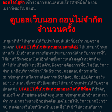
ออนไลน์ยูฟ่า
เข้าร่วมการเล่นเล่นบนโทรศัพท์มือถือ เว็บ
เบราว์เซอร์เบส เป็น
ดูบอลเว็บนอก ถอนไม่จำกัด
จำนวนครั้ง
เหตุผลที่ทำให้ทุกคนได้รับประโยชน์แล้วก็ยังอำนวยความ
สะดวก
UFABETเว็บไซต์แทงบอลบอลสเต็ป2
ให้แก่สมาชิกทุก
ท่านกันเป็นจำนวนมากเพื่อหาประสบการณ์สำหรับการมาที่นี่
ได้ผ่านวิถีทางออนไลน์อีกด้วยซึ่งการเล่นโมดูลโทรศัพท์จะ
ทำให้มันเกิดขึ้นโดยที่ยินดีรับฟังความต้องการที่จะไม่รับบริการ
ฝาก มาถึงบริการที่ฝากไว้แล้วเราจะคอยตอบคำถามเมื่อ
สมาชิกทุกท่านมีความต้องการแล้วก็ยังจะต้องปฏิบัติตามจริง
อย่างแน่นอน ซึ่งรวมถึงยังจะช่วยให้สมาชิกทุกท่านได้รับความ
ปลอดภัย
UFABETเว็บไซต์แทงบอลออนไลน์ที่ดีที่สุด
ที่สำคัญ
มันยังมี คนที่รอซัพพอร์ตที่จะดูแลสมาชิกทุกคนอีกจำนวนมาก
จำนวนมากจริงและอีกอย่างคือแอดไม่รอให้บริการมากยิ่งกว่า
40 คนต่อกะเว็บไซต์นักพนันบอลเมื่อได้เข้าไปลงทุนกับการ