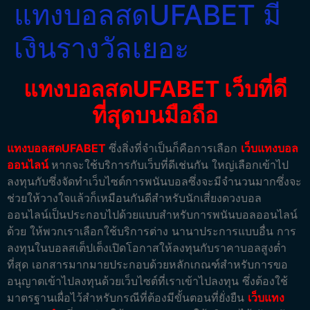
แทงบอลสดUFABET มี
เงินรางวัลเยอะ
แทงบอลสดUFABET
เว็บที่ดี
ที่สุดบนมือถือ
แทงบอลสดUFABET
ซึ่งสิ่งที่จำเป็นก็คือการเลือก
เว็บแทงบอล
ออนไลน์
หากจะใช้บริการกับเว็บที่ดีเช่นกัน ใหญ่เลือกเข้าไป
ลงทุนกับซึ่งจัดทำเว็บไซต์การพนันบอลซึ่งจะมีจำนวนมากซึ่งจะ
ช่วยให้วางใจแล้วก็เหมือนกันดีสำหรับนักเสี่ยงดวงบอล
ออนไลน์เป็นประกอบไปด้วยแบบสำหรับการพนันบอลออนไลน์
ด้วย ให้พวกเราเลือกใช้บริการต่าง นานาประการแบบอื่น การ
ลงทุนในบอลสเต็ปเต็งเปิดโอกาสให้ลงทุนกับราคาบอลสูงต่ำ
ที่สุด เอกสารมากมายประกอบด้วยหลักเกณฑ์สำหรับการขอ
อนุญาตเข้าไปลงทุนด้วยเว็บไซต์ที่เราเข้าไปลงทุน ซึ่งต้องใช้
มาตรฐานเผื่อไว้สำหรับกรณีที่ต้องมีขั้นตอนที่ยั่งยืน
เว็บแทง