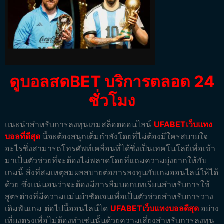
ดูบอลสดBET บริการตลอด 24
ชั่วโมง
แนะนำสำหรับการลงทุนเกมสล็อตออนไลน์
UFABETเว็บแทง
บอลที่ดีสุด
นี้จะต้องสนุกเต็มกำลังโดยที่ไม่ต้องมีใครสบายใจ
อะไรซึ่งสามารถโทรศัพท์เคลื่อนที่ได้ซึ่งเป็นเทคโนโลยีเพื่อเข้า
มาเป็นตัวช่วยที่จะต้องไม่พลาดโดยที่แถมความยุ่งยากให้กับ
เกมนี้ สิ่งที่สมเหตุสมผลสบายต่อการลงทุนกับเกมออนไลน์ให้ได้
ด้วย ซึ่งแน่นอนว่าจะต้องมีการลืมบอกบทเรียนสำหรับการใช้
สูตรต่างที่มีความแม่นยำชัดเจนเพื่อเป็นตัวช่วยสำหรับการวาง
เดิมพันเกม ต่อไปนี้ออนไลน์ได
UFABETเว็บแทงบอลดีสุด
อย่าง
เที่ยงตรงเพื่อไม่ต้องทำเช่นนั้นด้วยความเสี่ยงสำหรับการลงทุน