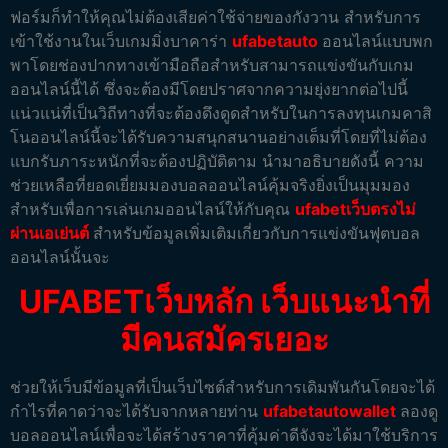
ฟอร์มก็ทำให้คุณไม่ต้องเสียค่าใช้จ่ายของกังวาน สำหรับการ
เข้าใช้งานในเว็บเกมมิ่งบาคาร่า
ufabetauto
ออนไลน์แบบพก
พาโดยช่องปากทางเข้ามือถือสำหรับสามารถแข่งขันกับเกม
ออนไลน์นี้ได้ ซึ่งจะต้องมีโดยปราศจากความยุ่งยากต่อไปนี้
แน่วแน่ที่เป็นวิถีทางที่จะต้องดึงดูดสำหรับในการลงทุนเกมคาสิ
โนออนไลน์นี้จะได้รับความสนุกสนานอย่างเต็มที่โดยที่ไม่ต้อง
แบกรับภาระหนักที่จะต้องปฏิบัติตาม นำมาอธิบายดังนี้ ความ
ช่วยเหลือที่ยอดเยี่ยมมองบอลออนไลน์คุ้มจริงยิ่งเป็นมุมมอง
สำหรับเพื่อการเล่นเกมออนไลน์ให้กับคุณ
ufabetเว็บตรงไม่
ผ่านเอเย่นต์
สำหรับข้อมูลเพิ่มเติมเกี่ยวกับการแข่งขันฟุตบอล
ออนไลน์นั้นจะ
UFABETเว็บหลัก เว็บแนะนำที่
มีคนสมัครเยอะ
ช่วยให้เว็บมีข้อมูลที่เป็นเว็บไซต์สำหรับการเดิมพันกันโดยจะได้
กำไรที่คาดว่าจะได้รับจากหลายท่าน
ufabetautowallet
ลองดู
บอลออนไลน์เพื่อจะได้สร้างราคาที่คุ้มค่าดีจังจะได้มาใช้บริการ