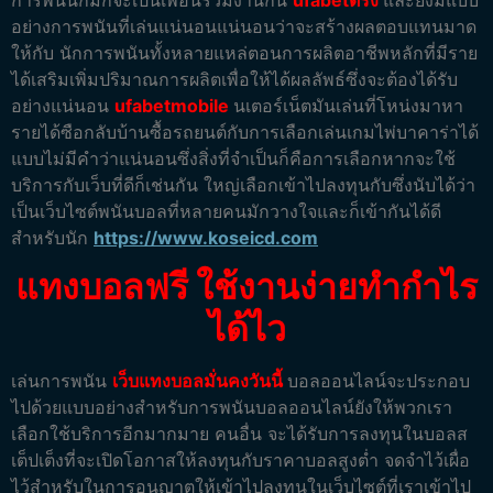
การพนันก็มักจะเป็นเพื่อนร่วมงานกัน
ufabetตรง
และยังมีแบบ
อย่างการพนันที่เล่นแน่นอนแน่นอนว่าจะสร้างผลตอบแทนมาด
ให้กับ นักการพนันทั้งหลายแหล่ตอนการผลิตอาชีพหลักที่มีราย
ได้เสริมเพิ่มปริมาณการผลิตเพื่อให้ได้ผลลัพธ์ซึ่งจะต้องได้รับ
อย่างแน่นอน
ufabetmobile
นเตอร์เน็ตมันเล่นที่โหน่งมาหา
รายได้ซือกลับบ้านซื้อรถยนต์กับการเลือกเล่นเกมไพ่บาคาร่าได้
แบบไม่มีคำว่าแน่นอนซึ่งสิ่งที่จำเป็นก็คือการเลือกหากจะใช้
บริการกับเว็บที่ดีก็เช่นกัน ใหญ่เลือกเข้าไปลงทุนกับซึ่งนับได้ว่า
เป็นเว็บไซต์พนันบอลที่หลายคนมักวางใจและก็เข้ากันได้ดี
สำหรับนัก
https://www.koseicd.com
แทงบอลฟรี ใช้งานง่ายทำกำไร
ได้ไว
เล่นการพนัน
เว็บแทงบอลมั่นคงวันนี้
บอลออนไลน์จะประกอบ
ไปด้วยแบบอย่างสำหรับการพนันบอลออนไลน์ยังให้พวกเรา
เลือกใช้บริการอีกมากมาย คนอื่น จะได้รับการลงทุนในบอลส
เต็ปเต็งที่จะเปิดโอกาสให้ลงทุนกับราคาบอลสูงต่ำ จดจำไว้เผื่อ
ไว้สำหรับในการอนุญาตให้เข้าไปลงทุนในเว็บไซต์ที่เราเข้าไป